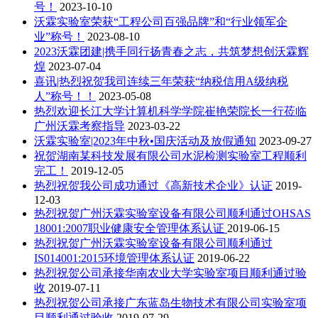
号！
2023-10-10
沃霖实验室荣获“工程公司百强品牌”和“行业领军企
业”称号！
2023-08-10
2023沃霖团建|携手同行扬青春之志，共筑梦想创沃霖辉
煌
2023-07-04
喜讯|热烈祝贺我司连续三年荣获“纳税信用A级纳税
人”称号！！
2023-05-08
热烈欢迎长江大学计算机科学学院崔艳荣院长一行莅临
广州沃霖考察指导
2023-03-22
沃霖实验室|2023年中秋•国庆活动及放假通知
2023-09-27
祝贺湖南某科技发展有限公司水泥检测实验室工程顺利
完工！
2019-12-05
热烈祝贺我公司成功通过《高新技术企业》认证
2019-
12-03
热烈祝贺广州沃霖实验室设备有限公司顺利通过OHSAS
18001:2007职业健康安全管理体系认证
2019-06-15
热烈祝贺广州沃霖实验室设备有限公司顺利通过
IS014001:2015环境管理体系认证
2019-06-22
热烈祝贺公司承接华南农业大学实验室项目顺利通过验
收
2019-07-11
热烈祝贺公司承接广东蓝岛生物技术有限公司实验室项
目顺利通过验收
2019-07-29