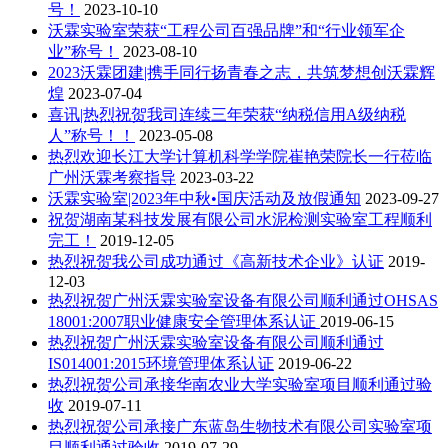
号！
2023-10-10
沃霖实验室荣获“工程公司百强品牌”和“行业领军企
业”称号！
2023-08-10
2023沃霖团建|携手同行扬青春之志，共筑梦想创沃霖辉
煌
2023-07-04
喜讯|热烈祝贺我司连续三年荣获“纳税信用A级纳税
人”称号！！
2023-05-08
热烈欢迎长江大学计算机科学学院崔艳荣院长一行莅临
广州沃霖考察指导
2023-03-22
沃霖实验室|2023年中秋•国庆活动及放假通知
2023-09-27
祝贺湖南某科技发展有限公司水泥检测实验室工程顺利
完工！
2019-12-05
热烈祝贺我公司成功通过《高新技术企业》认证
2019-
12-03
热烈祝贺广州沃霖实验室设备有限公司顺利通过OHSAS
18001:2007职业健康安全管理体系认证
2019-06-15
热烈祝贺广州沃霖实验室设备有限公司顺利通过
IS014001:2015环境管理体系认证
2019-06-22
热烈祝贺公司承接华南农业大学实验室项目顺利通过验
收
2019-07-11
热烈祝贺公司承接广东蓝岛生物技术有限公司实验室项
目顺利通过验收
2019-07-29